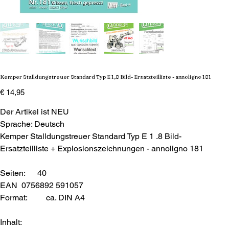
Kemper Stalldungstreuer Standard Typ E 1,8 Bild- Ersatzteilliste - annoligno 181
Preis
€ 14,95
Der Artikel ist NEU
Sprache: Deutsch
Kemper Stalldungstreuer Standard Typ E 1 .8 Bild-
Ersatzteilliste + Explosionszeichnungen - annoligno 181
Seiten: 40
EAN 0756892 591057
Format:
ca. DIN A4
Inhalt: