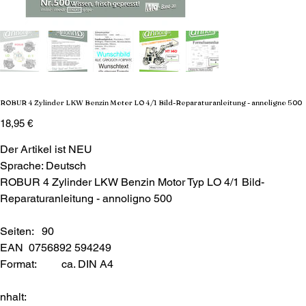
ROBUR 4 Zylinder LKW Benzin Motor LO 4/1 Bild-Reparaturanleitung - annoligno 500
Preis
18,95 €
Der Artikel ist NEU
Sprache: Deutsch
ROBUR 4 Zylinder LKW Benzin Motor Typ LO 4/1 Bild-
Reparaturanleitung - annoligno 500
Seiten: 90
EAN 0756892 594249
Format:
ca. DIN A4
nhalt: