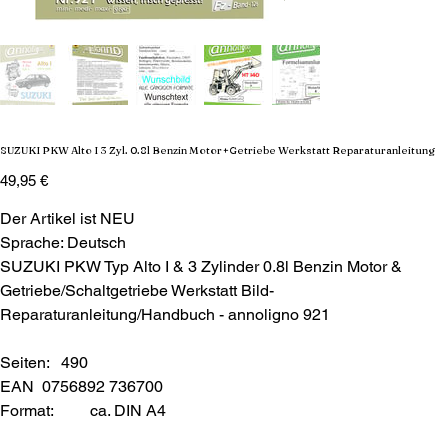
SUZUKI PKW Alto I 3 Zyl. 0.8l Benzin Motor+Getriebe Werkstatt Reparaturanleitung
Preis
49,95 €
Der Artikel ist NEU
Sprache: Deutsch
SUZUKI PKW Typ Alto I & 3 Zylinder 0.8l Benzin Motor &
Getriebe/Schaltgetriebe Werkstatt Bild-
Reparaturanleitung/Handbuch - annoligno 921
Seiten: 490
EAN 0756892 736700
Format:
ca. DIN A4