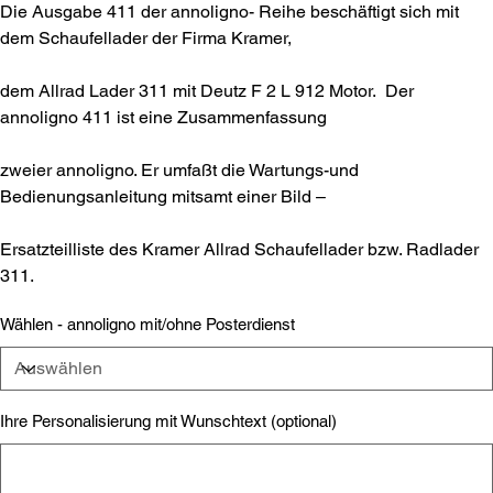
Die Ausgabe 411 der annoligno- Reihe beschäftigt sich mit
dem Schaufellader der Firma Kramer,
dem Allrad Lader 311 mit Deutz F 2 L 912 Motor. Der
annoligno 411 ist eine Zusammenfassung
zweier annoligno. Er umfaßt die Wartungs-und
Bedienungsanleitung mitsamt einer Bild –
Ersatzteilliste des Kramer Allrad Schaufellader bzw. Radlader
311.
Wählen - annoligno mit/ohne Posterdienst
Ihre Personalisierung mit Wunschtext (optional)
Bis
zu
500
Zeichen.