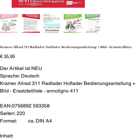
Kramer Allrad 311 Radlader Hoflader Bedienungsanleitung + Bild - Ersatzteilliste
Preis
€ 35,95
Der Artikel ist NEU
Sprache: Deutsch
Kramer Allrad 311 Radlader Hoflader Bedienungsanleitung +
Bild - Ersatzteilliste - annoligno 411
EAN:0756892 593358
Seiten: 220
Format:
ca. DIN A4
Inhalt: