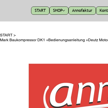
START
SHOP
Annofaktur
Kont
START
>
Mark Baukompressor DK1 +Bedienungsanleitung +Deutz Motor A