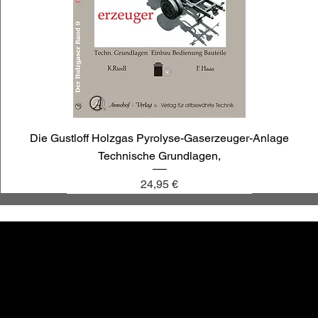
Die Gustloff Holzgas Pyrolyse-Gaserzeuger-Anlage
Technische Grundlagen,
Preis
24,95 €
annoligno 1030
annoligno 1009
annoligno 121
annoligno 1119