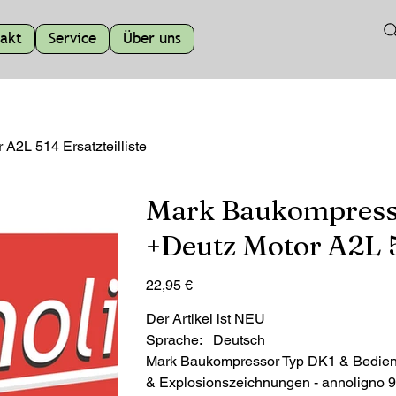
akt
Service
Über uns
2L 514 Ersatzteilliste
Mark Baukompress
+Deutz Motor A2L 51
Preis
22,95 €
Der Artikel ist NEU
Sprache: Deutsch
Mark Baukompressor Typ DK1 & Bedienun
& Explosionszeichnungen - annoligno 