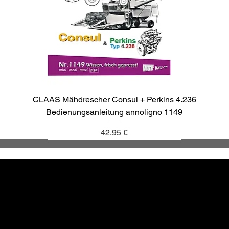
CLAAS Mähdrescher Consul + Perkins 4.236
Bedienungsanleitung annoligno 1149
Preis
42,95 €
annoligno 1137
annoligno 1143
annoligno 1040
annoligno 265
Altbewä