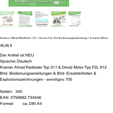
Kramer Allrad Radlader 311 + Deutz F2L 912 Bedienungsanleitung + Ersatzteilliste
Preis
45,95 €
Der Artikel ist NEU
Sprache: Deutsch
Kramer Allrad Radlader Typ 311 & Deutz Motor Typ F2L 912
Bild- Bedienungsanleitungen & Bild- Ersatzteillisten &
Explosionszeichnungen - annoligno 700
Seiten: 340
EAN 0756892 734546
Format:
ca. DIN A4