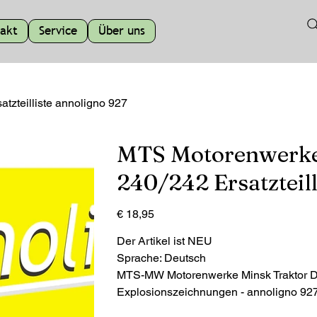
akt
Service
Über uns
zteilliste annoligno 927
MTS Motorenwerke 
240/242 Ersatzteill
Preis
€ 18,95
Der Artikel ist NEU
Sprache: Deutsch
MTS-MW Motorenwerke Minsk Traktor Dies
Explosionszeichnungen - annoligno 92