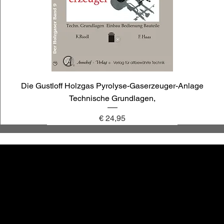
Die Gustloff Holzgas Pyrolyse-Gaserzeuger-Anlage
Technische Grundlagen,
Preis
€ 24,95
annoligno 1030
annoligno 1009
annoligno 121
annoligno 1119