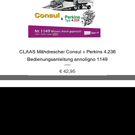
CLAAS Mähdrescher Consul + Perkins 4.236
Bedienungsanleitung annoligno 1149
Preis
€ 42,95
annoligno 1137
annoligno 1143
annoligno 1040
annoligno 265
Altbewä