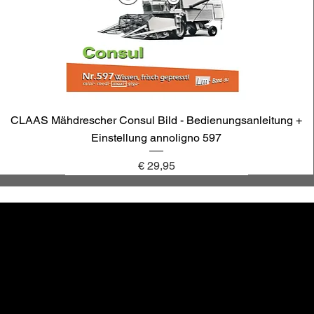
CLAAS Mähdrescher Consul Bild - Bedienungsanleitung +
Einstellung annoligno 597
Preis
€ 29,95
annoligno 1131
annoligno 601
annoligno 123
annoligno 1005
hr