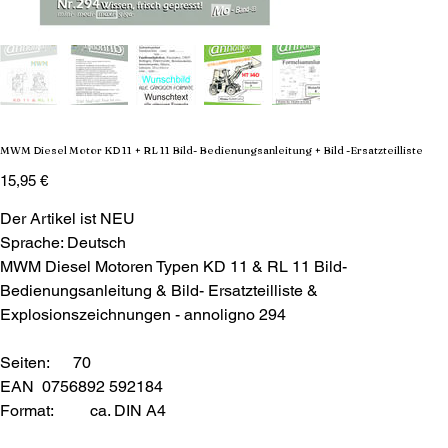
MWM Diesel Motor KD 11 + RL 11 Bild- Bedienungsanleitung + Bild -Ersatzteilliste
Preis
15,95 €
Der Artikel ist NEU
Sprache: Deutsch
MWM Diesel Motoren Typen KD 11 & RL 11 Bild-
Bedienungsanleitung & Bild- Ersatzteilliste &
Explosionszeichnungen - annoligno 294
Seiten: 70
EAN 0756892 592184
Format:
ca. DIN A4